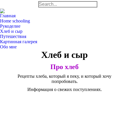
Search:
Facebook
Twitter
Dr
page
page
pa
Главная
opens
opens
op
Home schooling
Рукоделие
in
in
in
Хлеб и сыр
new
new
n
Путешествия
window
windo
w
Картинная галерея
Обо мне
Хлеб и сыр
Про хлеб
Рецепты хлеба, который я пеку, и который хочу
попробовать.
Информация о свежих поступлениях.